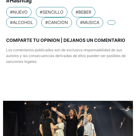
#Hashtag
#NUEVO
#SENCILLO
#BEBER
#ALCOHOL
#CANCION
#MUSICA
COMPARTE TU OPINION | DEJANOS UN COMENTARIO
Los comentarios publicados son de exclusiva responsabilidad de sus
autores y las consecuencias derivadas de ellos pueden ser pasibles de
sanciones legales.