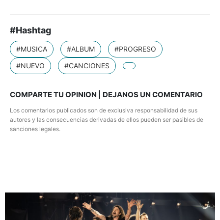
#Hashtag
#MUSICA
#ALBUM
#PROGRESO
#NUEVO
#CANCIONES
COMPARTE TU OPINION | DEJANOS UN COMENTARIO
Los comentarios publicados son de exclusiva responsabilidad de sus
autores y las consecuencias derivadas de ellos pueden ser pasibles de
sanciones legales.