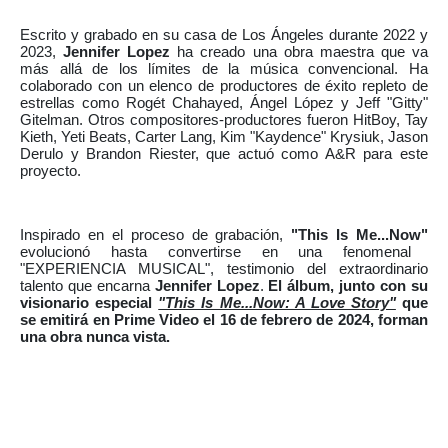
Escrito y grabado en su casa de Los Ángeles durante 2022 y
2023,
Jennifer Lopez
ha creado una obra maestra que va
más allá de los límites de la música convencional. Ha
colaborado con un elenco de productores de éxito repleto de
estrellas como Rogét Chahayed, Ángel López y Jeff "Gitty"
Gitelman. Otros compositores-productores fueron HitBoy, Tay
Kieth, Yeti Beats, Carter Lang, Kim "Kaydence" Krysiuk, Jason
Derulo y Brandon Riester, que actuó como A&R para este
proyecto.
Inspirado en el proceso de grabación,
"This Is Me...Now"
evolucionó hasta convertirse en una fenomenal
"EXPERIENCIA MUSICAL", testimonio del extraordinario
talento que encarna
Jennifer Lopez
.
El álbum, junto con su
visionario especial
"This Is Me...Now: A Love Story"
que
se emitirá en Prime Video el 16 de febrero de 2024, forman
una obra nunca vista.