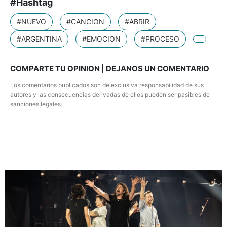
#Hashtag
#NUEVO
#CANCION
#ABRIR
#ARGENTINA
#EMOCION
#PROCESO
COMPARTE TU OPINION | DEJANOS UN COMENTARIO
Los comentarios publicados son de exclusiva responsabilidad de sus
autores y las consecuencias derivadas de ellos pueden ser pasibles de
sanciones legales.