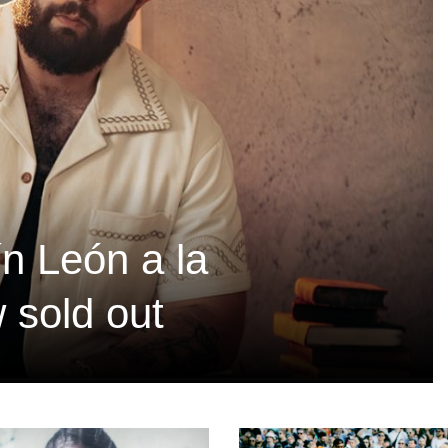
ín León a la
 sold out