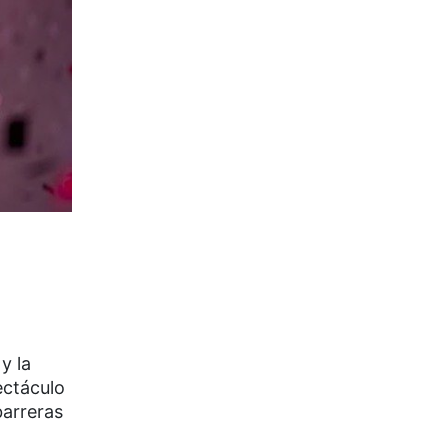
y la
ectáculo
barreras