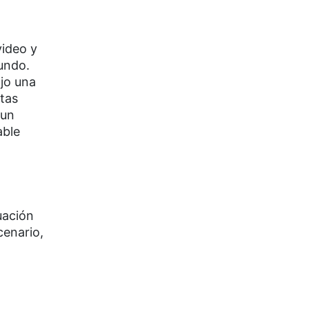
ideo y
mundo.
ajo una
stas
 un
able
uación
cenario,