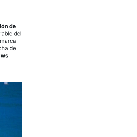
lón de
rable del
 marca
cha de
ows