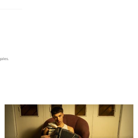
gales.